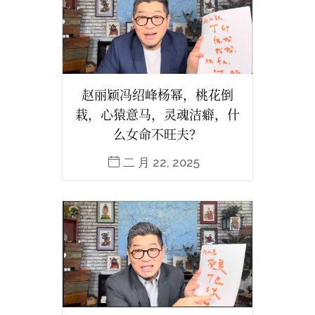
赵丽颖冯绍峰杨幂，桃花倒
栽，心猿意马，灵魂洁癖，什
么女命不旺夫？
二 月 22, 2025